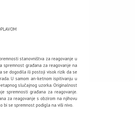
OPLAVOM
spremnosti stanovništva za reagovanje u
i na spremnost građana za reagovanje na
 se dogodila ili postoji visok rizik da se
rada. U samom an-ketnom ispitivanju u
eetapnog slučajnog uzorka. Originalnost
tanje spremnosti građana za reagovanje.
ađana za reagovanje s obzirom na njihovu
 bi se spremnost podigla na viši nivo.