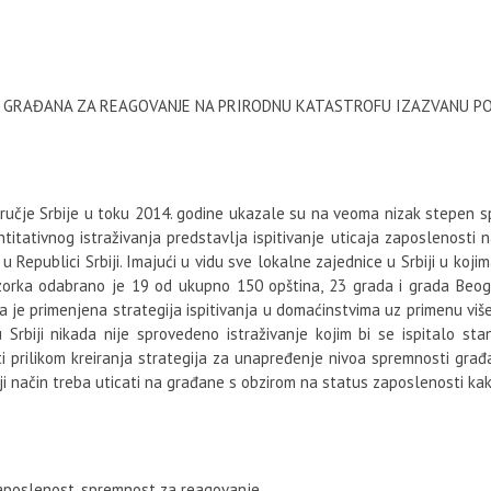
 GRAĐANA ZA REAGOVANJE NA PRIRODNU KATASTROFU IZAZVANU P
ručje Srbije u toku 2014. godine ukazale su na veoma nizak stepen 
antitativnog istraživanja predstavlja ispitivanje uticaja zaposlenost
epublici Srbiji. Imajući u vidu sve lokalne zajednice u Srbiji u kojima
orka odabrano je 19 od ukupno 150 opština, 23 grada i grada Beog
a je primenjena strategija ispitivanja u domaćinstvima uz primenu viš
u Srbiji nikada nije sprovedeno istraživanje kojim bi se ispitalo s
iti prilikom kreiranja strategija za unapređenje nivoa spremnosti gr
i način treba uticati na građane s obzirom na status zaposlenosti kako
 zaposlenost, spremnost za reagovanje