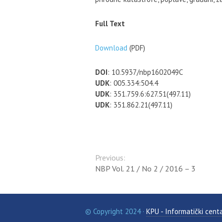
Full Text
Download
(PDF)
DOI
: 10.5937/nbp1602049C
UDK
: 005.334:504.4
UDK
: 351.759.6:627.51(497.11)
UDK
: 351.862.21(497.11)
Previous:
NBP Vol. 21 / No 2 / 2016 – 3
© Copyright 2024
·
KPU - Informatički cent