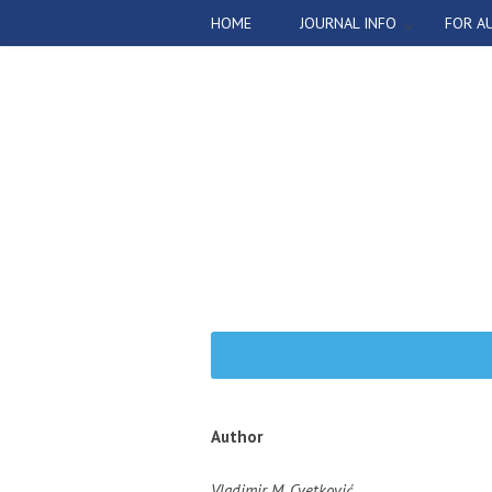
HOME
JOURNAL INFO
FOR A
Author
Vladimir M. Cvetković