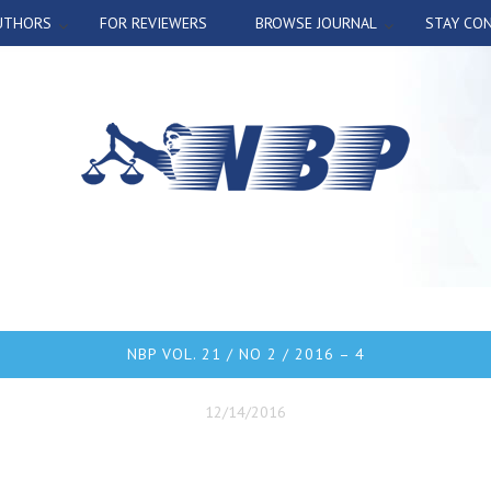
UTHORS
FOR REVIEWERS
BROWSE JOURNAL
STAY CO
NBP VOL. 21 / NO 2 / 2016 – 4
12/14/2016