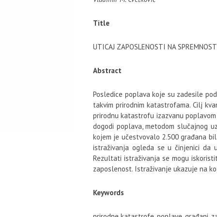
Title
UTICAJ ZAPOSLENOSTI NA SPREMNOST
Abstract
Posledice poplava koje su zadesile pod
takvim prirodnim katastrofama. Cilj kv
prirodnu katastrofu izazvanu poplavom u R
dogodi poplava, metodom slučajnog uz
kojem je učestvovalo 2.500 građana bil
istraživanja ogleda se u činjenici da 
Rezultati istraživanja se mogu iskorist
zaposlenost. Istraživanje ukazuje na koj
Keywords
prirodne katastrofe, poplave, građani,