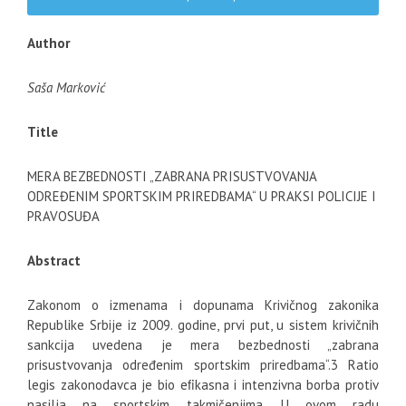
Author
Saša Marković
Title
MERA BEZBEDNOSTI „ZABRANA PRISUSTVOVANJA
ODREĐENIM SPORTSKIM PRIREDBAMA“ U PRAKSI POLICIJE I
PRAVOSUĐA
Abstract
Zakonom o izmenama i dopunama Krivičnog zakonika
Republike Srbije iz 2009. godine, prvi put, u sistem krivičnih
sankcija uvedena je mera bezbednosti „zabrana
prisustvovanja određenim sportskim priredbama“.3 Ratio
legis zakonodavca je bio eﬁkasna i intenzivna borba protiv
nasilja na sportskim takmičenjima. U ovom radu