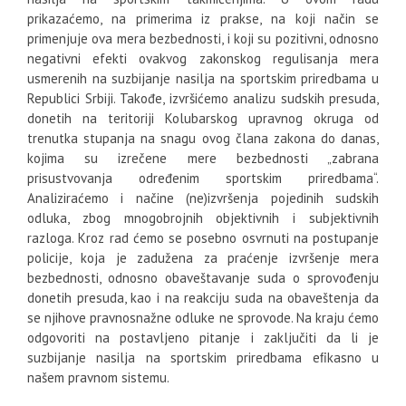
prikazaćemo, na primerima iz prakse, na koji način se
primenjuje ova mera bezbednosti, i koji su pozitivni, odnosno
negativni efekti ovakvog zakonskog regulisanja mera
usmerenih na suzbijanje nasilja na sportskim priredbama u
Republici Srbiji. Takođe, izvršićemo analizu sudskih presuda,
donetih na teritoriji Kolubarskog upravnog okruga od
trenutka stupanja na snagu ovog člana zakona do danas,
kojima su izrečene mere bezbednosti „zabrana
prisustvovanja određenim sportskim priredbama“.
Analiziraćemo i načine (ne)izvršenja pojedinih sudskih
odluka, zbog mnogobrojnih objektivnih i subjektivnih
razloga. Kroz rad ćemo se posebno osvrnuti na postupanje
policije, koja je zadužena za praćenje izvršenje mera
bezbednosti, odnosno obaveštavanje suda o sprovođenju
donetih presuda, kao i na reakciju suda na obaveštenja da
se njihove pravnosnažne odluke ne sprovode. Na kraju ćemo
odgovoriti na postavljeno pitanje i zaključiti da li je
suzbijanje nasilja na sportskim priredbama eﬁkasno u
našem pravnom sistemu.