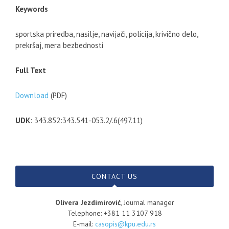
Keywords
sportska priredba, nasilje, navijači, policija, krivično delo,
prekršaj, mera bezbednosti
Full Text
Download
(PDF)
UDK
: 343.852:343.541-053.2/.6(497.11)
CONTACT US
Olivera Jezdimirović
, Journal manager
Telephone: +381 11 3107 918
E-mail:
casopis@kpu.edu.rs